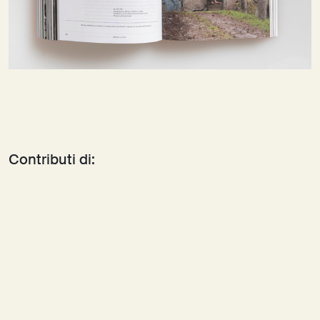
Contributi di:
Mercedes Azpilicueta
Elena Bassi, Michela de Mattei,
Invernomuto
Enrico Bassi