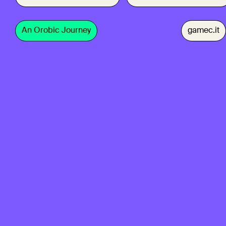
An Orobic Journey
gamec.it