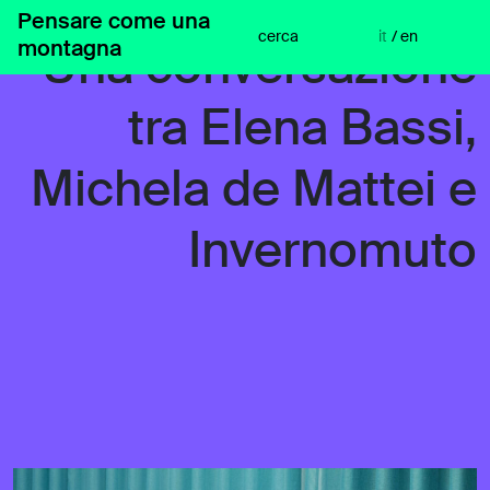
Vai
Pensare come una
al
cerca
it
/
en
montagna
Una conversazione
contenuto
tra Elena Bassi,
Michela de Mattei e
Invernomuto