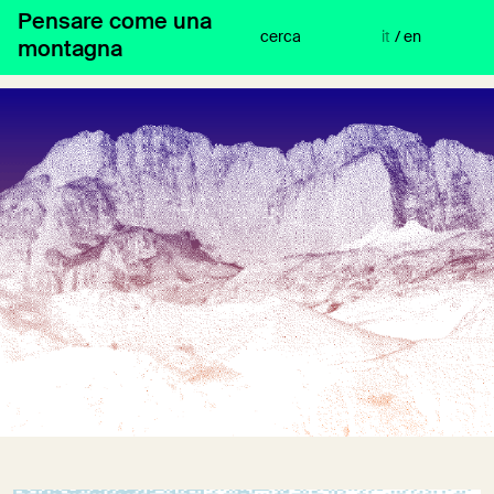
Vai
8
Pensare come una
al
cerca
it
/
en
montagna
contenuto