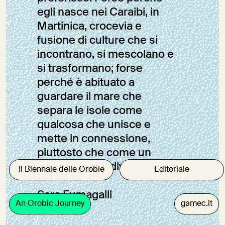
egli nasce nei Caraibi, in
Martinica, crocevia e
fusione di culture che si
incontrano, si mescolano e
si trasformano; forse
perché è abituato a
guardare il mare che
separa le isole come
qualcosa che unisce e
mette in connessione,
piuttosto che come un
elemento che divide.
Il Biennale delle Orobie
Editoriale
Sara Fumagalli
An Orobic Journey
gamec.it