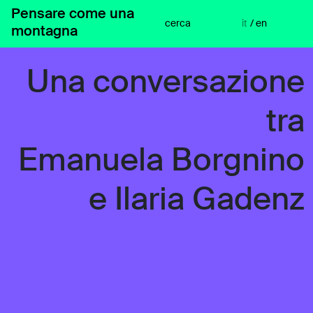
Vai
Pensare come una
al
cerca
it
/
en
montagna
contenuto
Una conversazione
tra
Emanuela Borgnino
e Ilaria Gadenz