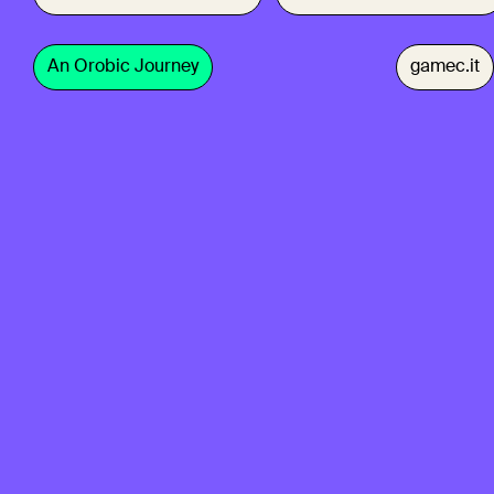
An Orobic Journey
gamec.it