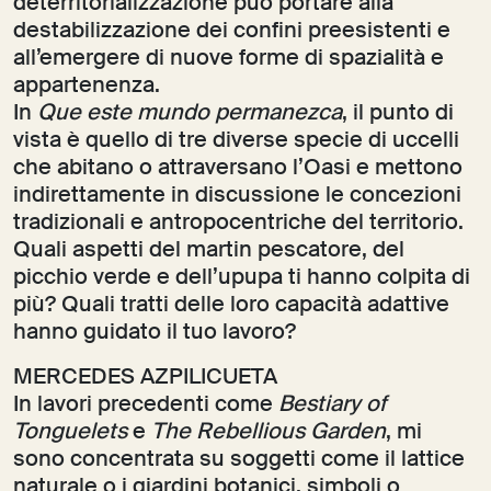
deterritorializzazione può portare alla
destabilizzazione dei confini preesistenti e
all’emergere di nuove forme di spazialità e
appartenenza.
In
Que este mundo permanezca
, il punto di
vista è quello di tre diverse specie di uccelli
che abitano o attraversano l’Oasi e mettono
indirettamente in discussione le concezioni
tradizionali e antropocentriche del territorio.
Quali aspetti del martin pescatore, del
picchio verde e dell’upupa ti hanno colpita di
più? Quali tratti delle loro capacità adattive
hanno guidato il tuo lavoro?
MERCEDES AZPILICUETA
In lavori precedenti come
Bestiary of
Tonguelets
e
The Rebellious Garden
, mi
sono concentrata su soggetti come il lattice
naturale o i giardini botanici, simboli o