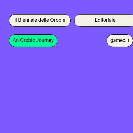
Il Biennale delle Orobie
Editoriale
An Orobic Journey
gamec.it