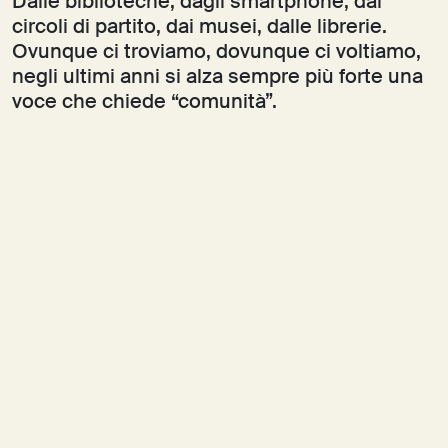
Dalle biblioteche, dagli smartphone, dai
circoli di partito, dai musei, dalle librerie.
Ovunque ci troviamo, dovunque ci voltiamo,
negli ultimi anni si alza sempre più forte una
voce che chiede “comunità”.
Scarica il pdf completo
< BACK
Iscriviti alla newsletter