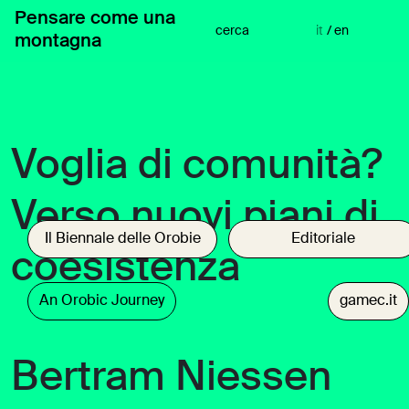
Vai
Pensare come una
al
cerca
it
/
en
montagna
contenuto
Voglia di comunità?
Verso nuovi piani di
Il Biennale delle Orobie
Editoriale
coesistenza
An Orobic Journey
gamec.it
Bertram Niessen