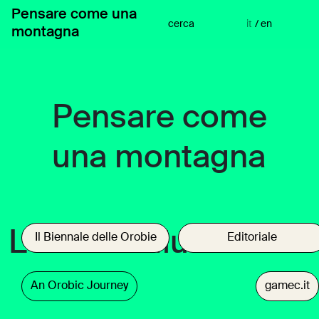
Vai
Pensare come una
al
cerca
it
/
en
montagna
contenuto
Pensare come
una montagna
Lorenzo Giusti
Il Biennale delle Orobie
Editoriale
An Orobic Journey
gamec.it