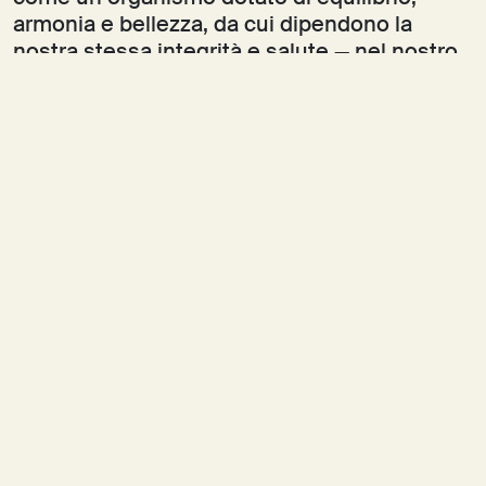
armonia e bellezza, da cui dipendono la
nostra stessa integrità e salute — nel nostro
percorso il suo racconto ha incarnato il
tentativo di concepirsi e agire come un corpo
collettivo, come un sistema organico e
multispecie, capace di coniugare un
pensiero globale più consapevole e
un’azione locale immaginifica, creativa e
avventurosa.
Scarica il pdf completo