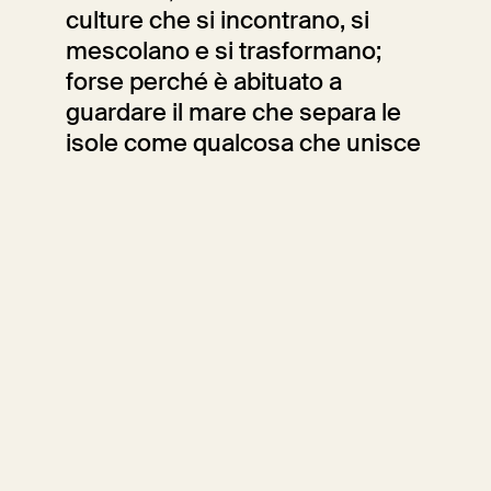
culture che si incontrano, si
mescolano e si trasformano;
forse perché è abituato a
guardare il mare che separa le
isole come qualcosa che unisce
e mette in connessione,
piuttosto che come un
elemento che divide.
Sara Fumagalli
Editoriale