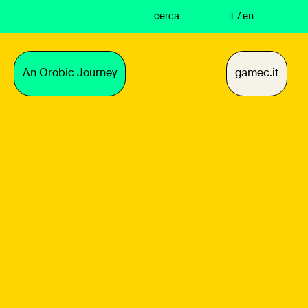
cerca
it
/
en
An Orobic Journey
gamec.it