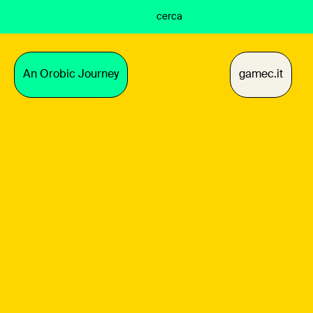
cerca
An Orobic Journey
gamec.it