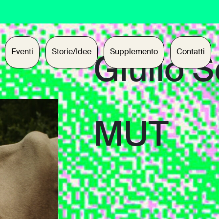
Eventi
Storie/Idee
Supplemento
Contatti
Giulio S
MUT