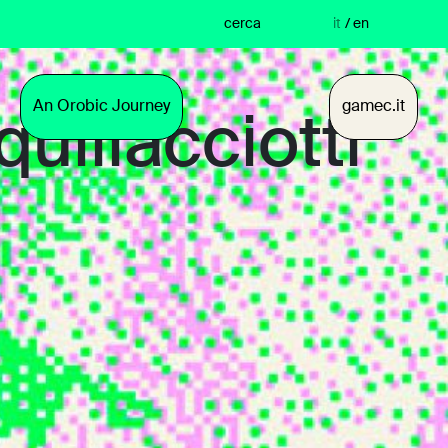
cerca
it
/
en
An Orobic Journey
gamec.it
quillacciotti