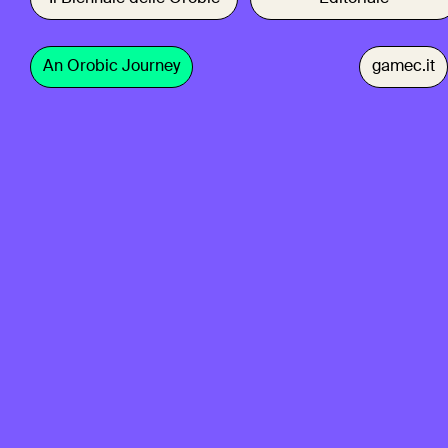
An Orobic Journey
gamec.it