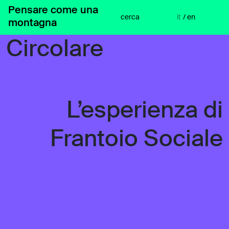
Vai
Pensare come una
Verso un Design
al
cerca
it
/
en
montagna
contenuto
Circolare
L’esperienza di
Frantoio Sociale