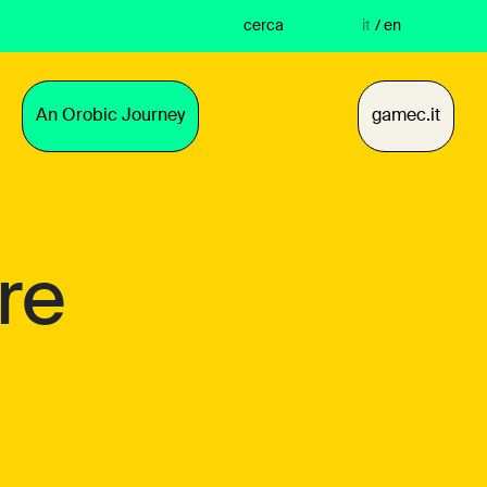
cerca
it
/
en
An Orobic Journey
gamec.it
re