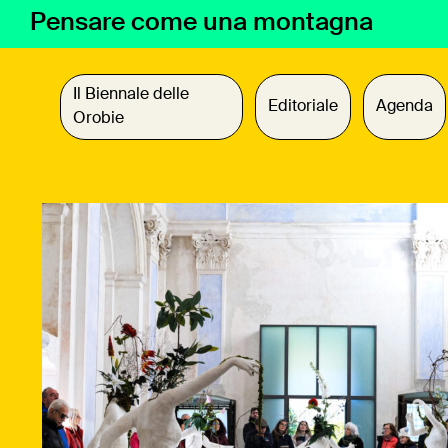
Vai
Pensare come una montagna
al
contenuto
Il Biennale delle
Editoriale
Agenda
Orobie