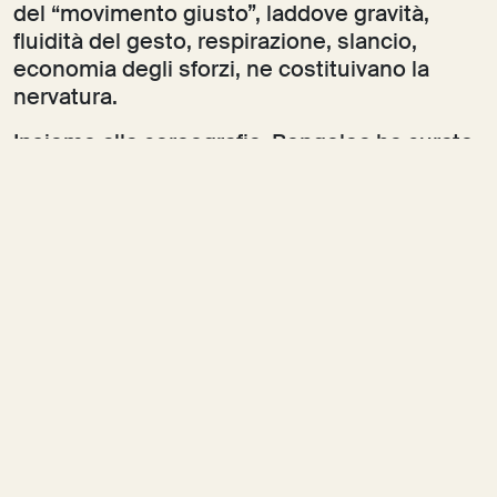
del “movimento giusto”, laddove gravità,
fluidità del gesto, respirazione, slancio,
economia degli sforzi, ne costituivano la
nervatura.
Insieme alla coreografia, Bengolea ha curato
l’ideazione dei costumi di scena indossati dai
danzatori utilizzando steli di canapa e fibre di
lino, le cui caratteristiche variano a seconda
dello stadio di lavorazione delle fibre stesse.
Realizzati in collaborazione con il costumista
Alberto Allegretti, essi si ispirano al rituale
Theyyam, che si svolge annualmente a
Kerala, in India, nella stagione del raccolto,
durante il quale i danzatori indossano abiti
realizzati con le fibre delle piante di pepe,
cardamomo e vaniglia.
I costumi rivestono un ruolo fondamentale