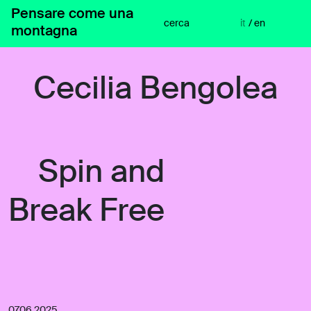
Vai
Pensare come una
al
cerca
it
/
en
montagna
contenuto
Cecilia Bengolea
Spin and
Break Free
07.06.2025