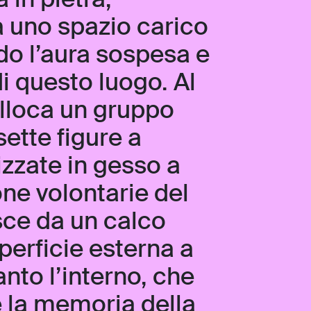
 in pietra,
à uno spazio carico
ndo l’aura sospesa e
i questo luogo. Al
olloca un gruppo
ette figure a
izzate in gesso a
one volontarie del
sce da un calco
uperficie esterna a
nto l’interno, che
 la memoria della