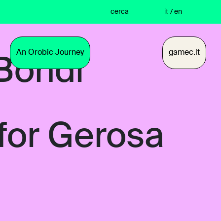
cerca
it
/
en
An Orobic Journey
gamec.it
Bondi
for Gerosa