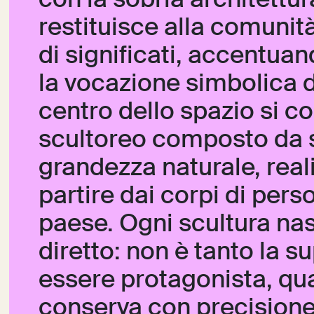
con la sobria architettura
restituisce alla comunit
di significati, accentua
la vocazione simbolica d
centro dello spazio si c
scultoreo composto da s
grandezza naturale, real
partire dai corpi di pers
paese. Ogni scultura na
diretto: non è tanto la s
essere protagonista, qua
conserva con precisione