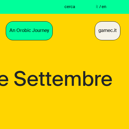
cerca
it
/
en
An Orobic Journey
gamec.it
e Settembre