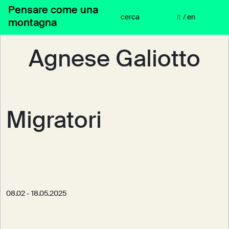
Vai
Pensare come una
al
cerca
it
/
en
montagna
contenuto
Agnese Galiotto
Migratori
08.02 - 18.05.2025