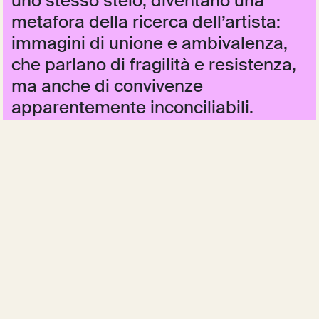
uno stesso stelo, diventano una
metafora della ricerca dell’artista:
immagini di unione e ambivalenza,
che parlano di fragilità e resistenza,
ma anche di convivenze
apparentemente inconciliabili.
Il colore dominante, un tono mattone caldo e
profondo, richiama non solo gli intonaci
antichi del borgo e i boschi d’autunno, ma
anche la memoria personale dell’artista
legata a viaggi notturni attraverso l’Europa
negli anni di studio, in cui le luci artificiali
sembravano tagliare le montagne come
lingue di fuoco. Questa visione si traduce