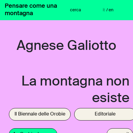
Vai
Pensare come una
al
cerca
it
/
en
montagna
contenuto
Agnese Galiotto
La montagna non
esiste
Il Biennale delle Orobie
Editoriale