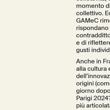
momento di r
collettivo. 
GAMeC rimett
rispondano 
contradditto
e di riflette
gusti individ
Anche in Fr
alla cultura
dell’innovazi
origini (co
giorno dopo 
Parigi 2024?!
più articola