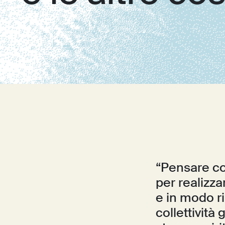
“Pensare co
per realizza
e in modo ri
collettività 