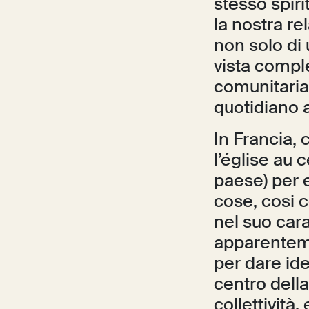
stesso spiri
la nostra re
non solo di
vista comple
comunitaria,
quotidiano a
In Francia,
l’église au 
paese) per e
cose, cosi
nel suo car
apparenteme
per dare id
centro della
collettività,