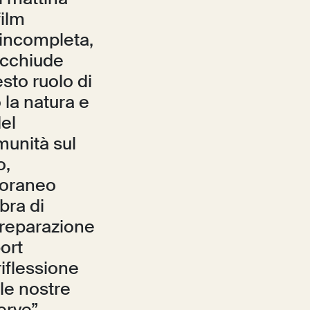
film
a incompleta,
racchiude
sto ruolo di
la natura e
del
munità sul
o,
mporaneo
bra di
preparazione
ort
riflessione
le nostre