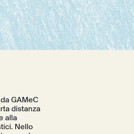
to da GAMeC
rta distanza
e alla
tici. Nello