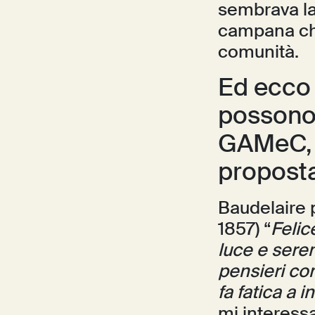
sembrava la 
campana che
comunità.
Ed ecco 
possono,
GAMeC, r
proposta 
Baudelaire p
1857) “
Felic
luce e seren
pensieri con 
fa fatica a i
mi interessa