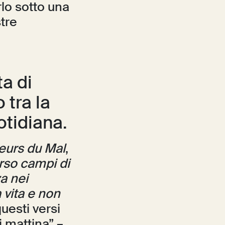
rlo sotto una
tre
ta di
tra la
otidiana.
leurs du Mal
,
erso campi di
za nei
a vita e non
questi versi
 mattina” –