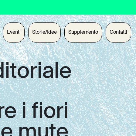
Eventi
Storie/Idee
Supplemento
Contatti
itoriale
 i fiori
ose mute