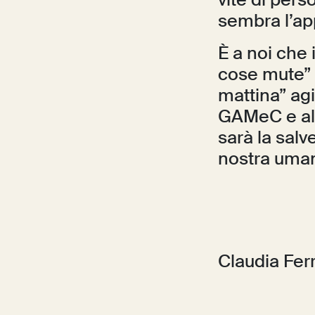
vite di pers
sembra l’ap
È a noi che 
cose mute” 
mattina” ag
GAMeC e all
sarà la salv
nostra uman
Claudia Ferr