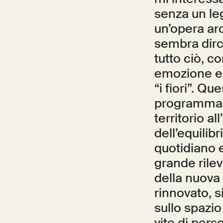
senza un leg
un’opera arc
sembra dirci
tutto ciò, c
emozione e 
“i fiori”. Qu
programma bi
territorio al
dell’equilib
quotidiano e
grande rile
della nuova
rinnovato, s
sullo spazi