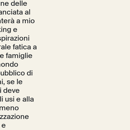
one delle
anciata al
nterà a mio
king e
aspirazioni
ale fatica a
le famiglie
 mondo
pubblico di
i, se le
i deve
 usi e alla
, meno
izzazione
 e