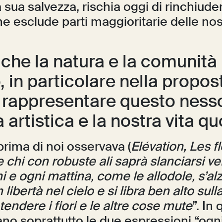
sua salvezza, rischia oggi di rinchiude
 esclude parti maggioritarie delle nos
che la natura e la comunità
 in particolare nella propos
appresentare questo nesso 
artistica e la nostra vita qu
rima di noi osservava (
Elévation, Les f
e chi con robuste ali saprà slanciarsi v
i e ogni mattina, come le allodole, s’al
libertà nel cielo e si libra ben alto sull
ntendere i fiori e le altre cose mute
”. In 
no soprattutto le due espressioni “ogni