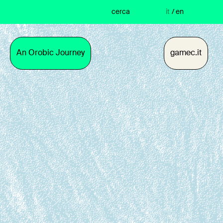
cerca
it
/
en
An Orobic Journey
gamec.it