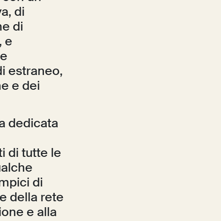
a, di
he di
, e
te
di estraneo,
he e dei
ca dedicata
 di tutte le
ualche
mpici di
 e della rete
ione e alla