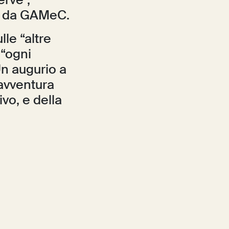
erve”,
tà da GAMeC.
le “altre
“ogni
Un augurio a
avventura
ivo, e della