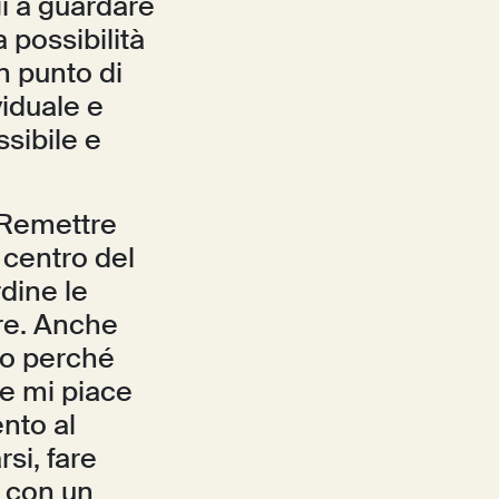
gi a guardare
 possibilità
n punto di
viduale e
ssibile e
“Remettre
l centro del
dine le
re. Anche
to perché
e mi piace
nto al
si, fare
e con un