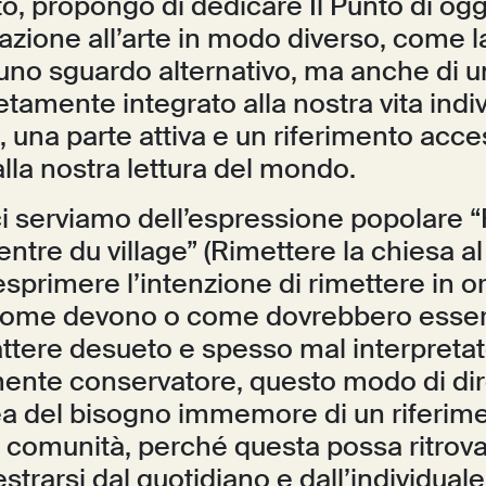
to, propongo di dedicare Il Punto di og
lazione all’arte in modo diverso, come la
 uno sguardo alternativo, ma anche di u
tamente integrato alla nostra vita indi
 una parte attiva e un riferimento acce
lla nostra lettura del mondo.
 ci serviamo dell’espressione popolare 
centre du village” (Rimettere la chiesa a
sprimere l’intenzione di rimettere in or
 come devono o come dovrebbero esse
attere desueto e spesso mal interpreta
nte conservatore, questo modo di dir
ea del bisogno immemore di un riferime
 comunità, perché questa possa ritrovar
 estrarsi dal quotidiano e dall’individual